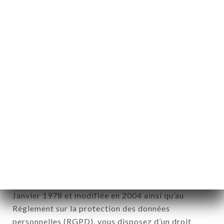
Informations personnelles : « les informations qui
permettent, sous quelque forme que ce soit,
directement ou non, l'identification des personnes
physiques auxquelles elles s'appliquent » (article 4
de la loi n° 78-17 du 6 janvier 1978).
12. Utilisation des données dans le
cadre de l'inscription à la newsletter.
Données récoltées aux fins d’envoi d’offres
commerciales relatives à l’enseigne TANDOORI
KITCHEN. Les données récoltées pourront être
traitées par l’ensemble des filiales et sous filiales
de la société.
Conformément à la loi Informatique et Liberté du 6
Janvier 1978 et modifiée en 2004 ainsi qu’au
Règlement sur la protection des données
personnelles (RGPD), vous disposez d’un droit