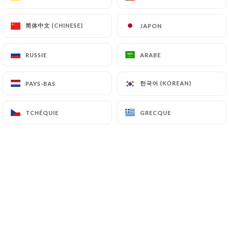
7.4 Non-communication des données personnelles
https://tandoori-kitchen-vanves.fr
s’interdit de
简体中文 (CHINESE)
简体中文 (CHINESE)
JAPON
JAPON
traiter, héberger ou transférer les Informations
collectées sur ses Clients vers un pays situé en
RUSSIE
RUSSIE
ARABE
ARABE
dehors de l’Union européenne ou reconnu comme «
non adéquat » par la Commission européenne sans
한국어 (KOREAN)
한국어 (KOREAN)
PAYS-BAS
PAYS-BAS
en informer préalablement le client. Pour autant,
https://tandoori-kitchen-vanves.fr
reste libre
TCHÉQUIE
TCHÉQUIE
GRECQUE
GRECQUE
du choix de ses sous-traitants techniques et
commerciaux à la condition qu’il présentent les
garanties suffisantes au regard des exigences du
Règlement Général sur la Protection des Données
(RGPD : n° 2016-679).
https://tandoori-kitchen-vanves.fr
s’engage à
prendre toutes les précautions nécessaires afin de
préserver la sécurité des Informations et