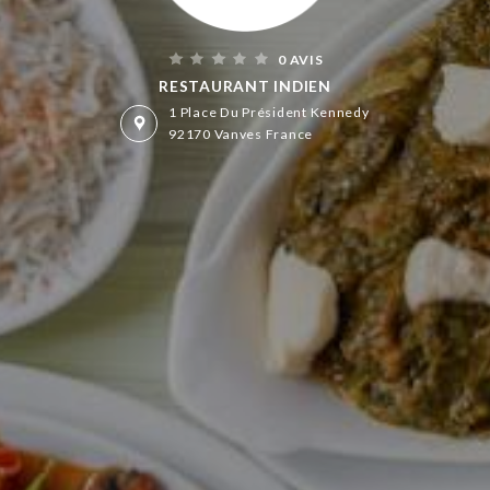
0 AVIS
RESTAURANT INDIEN
1 Place Du Président Kennedy
92170 Vanves France