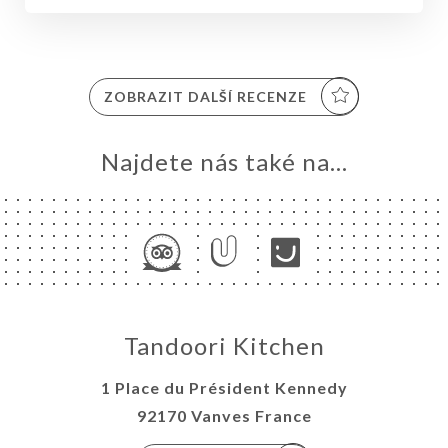
ZOBRAZIT DALŠÍ RECENZE
Najdete nás také na...
MŮ
VOVAT
DNAT
ERIE
ÍDKA
Tandoori Kitchen
TAKT
1 Place du Président Kennedy
92170 Vanves France