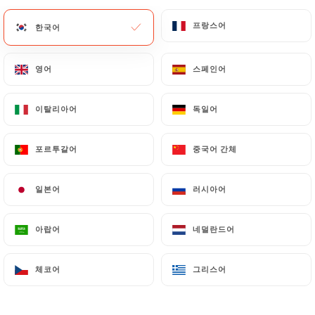
프랑스어
프랑스어
메뉴
KO
한국어
한국어
영어
영어
스페인어
스페인어
이탈리아어
이탈리아어
독일어
독일어
/
홈
연락처
연락처
포르투갈어
포르투갈어
중국어 간체
중국어 간체
일본어
일본어
러시아어
러시아어
아랍어
아랍어
네덜란드어
네덜란드어
체코어
체코어
그리스어
그리스어
Tandoori Kitchen