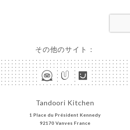
文
ャ
リ
ニ
ー
その他のサイト：
絡
Tandoori Kitchen
1 Place du Président Kennedy
92170 Vanves France